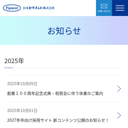
お問い合わ
製品紹介
企業情報
お知らせ
研究開発
環境・CSR
2025年
採用情報
お問い合わせ
2025年10月09日
創業１００周年記念式典・祝賀会に伴う休業のご案内
株式会社日本ピグメントホールディングス
2025年10月01日
CLOSE
2027年卒向け採用サイト 新コンテンツ公開のお知らせ！