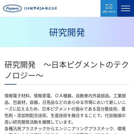
お問い合わ
製品紹介
企業情報
研究開発
研究開発
環境・CSR
研究開発 ～日本ピグメントのテク
採用情報
ノロジー～
お問い合わせ
情報電子材料、情報家電、ＯＡ機器、自動車内外装部品、工業部
品、包装材，容器，日用品などのあらゆる市場において新しいニ
株式会社日本ピグメントホールディングス
ーズに応えるため、日本ピグメントの強みである高分散技術、着
色剤・添加剤配合技術、生産技術を融合することで、付加価値の
高い研究開発活動を展開しています。
CLOSE
各種汎用プラスチックからエンジニアリングプラスチック、環境