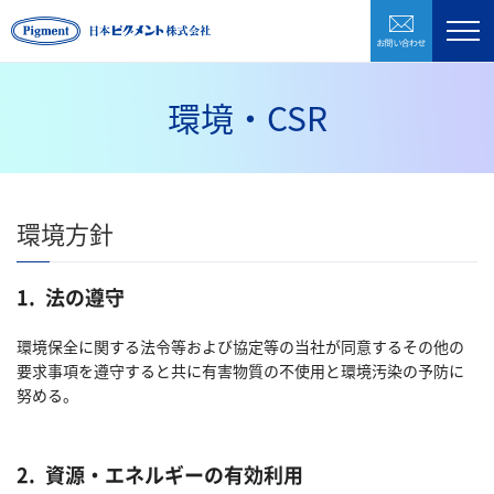
お問い合わ
製品紹介
企業情報
環境・CSR
研究開発
環境・CSR
環境方針
採用情報
1.
法の遵守
お問い合わせ
環境保全に関する法令等および協定等の当社が同意するその他の
要求事項を遵守すると共に有害物質の不使用と環境汚染の予防に
株式会社日本ピグメントホールディングス
努める。
CLOSE
2.
資源・エネルギーの有効利用