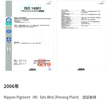
2006年
Nippon Pigment（M）Sdn.Bhd.[Penang Plant] 認証取得