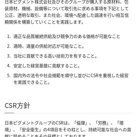
日本ピグメント株式会社及びそのグループが購入する原材料、包
装資材、機械、設備等について取引先に求める事項を下記として
公正、透明な取引、また社会、環境へ配慮した調達を行い相互信
頼関係を構築していくことを実践します。
適正な品質継続供給及び競争力のある価格が可能なこと
適時、適量の供給対応が可能なこと。
当社に貢献できる高い技術力を有すること。
安定した経営基盤に貢献すること。
国内外の法令や社会規範を順守し並びにCSRを重視した経営
を実践できること。
CSR方針
日本ピグメントグループのCSRは、「倫理」、「労務」、「環
境」、「安全衛生」の4項目をその柱とし、持続可能な社会への貢
献に努めることをその目標としております。