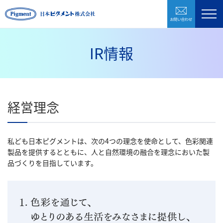
お問い合わ
製品紹介
企業情報
IR情報
研究開発
環境・CSR
経営理念
採用情報
お問い合わせ
私ども日本ピグメントは、次の4つの理念を使命として、色彩関連
製品を提供するとともに、人と自然環境の融合を理念においた製
品づくりを目指しています。
株式会社日本ピグメントホールディングス
CLOSE