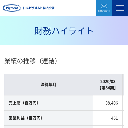
お問い合わ
製品紹介
企業情報
財務ハイライト
研究開発
環境・CSR
業績の推移（連結）
採用情報
お問い合わせ
2020/03
決算年月
【第84期】
株式会社日本ピグメントホールディングス
38,406
売上高（百万円）
461
営業利益（百万円）
CLOSE