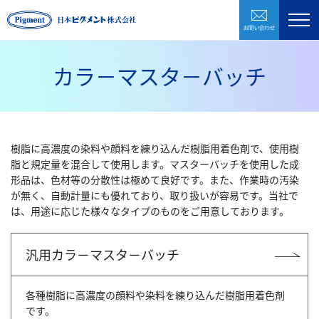
お問い合わ
製品紹介
企業情報
カラ－マスタ－バッチ
研究開発
環境・CSR
樹脂に高濃度の染料や顔料を練り込んだ樹脂用着色剤で、使用樹
採用情報
脂と規定量を混合して使用します。マスターバッチを使用した成
形品は、色材等の分散性は極めて良好です。また、作業時の汚染
が無く、自動計量にも優れており、取り扱いが容易です。当社で
お問い合わせ
は、用途に応じた様々なタイプのものをご用意しております。
汎用カラ－マスタ－バッチ
株式会社日本ピグメントホールディングス
各種樹脂に高濃度の顔料や染料を練り込んだ樹脂用着色剤
CLOSE
です。