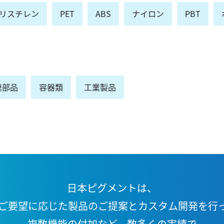
リスチレン
PET
ABS
ナイロン
PBT
連部品
容器類
工業製品
日本ピグメントは、
ご要望に応じた製品の
ご提案とカスタム開発を行
複数機能の付加など、
数多くの実績で